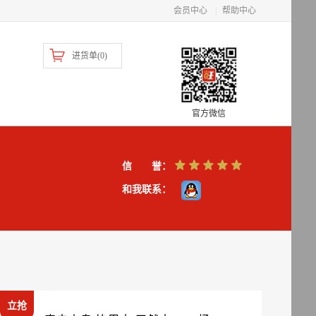
会员中心
|
帮助中心
进货单(
0
)
官方微信
信 誉：
和我联系：
立抢