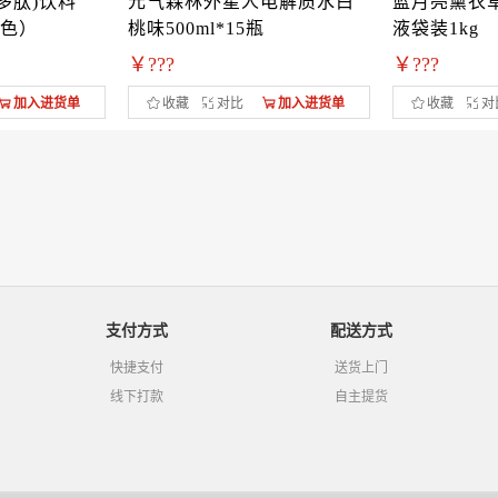
(多肽)饮料
元气森林外星人电解质水白
蓝月亮薰衣
蓝色）
桃味500ml*15瓶
液袋装1kg
￥???
￥???
加入进货单
收藏
对比
加入进货单
收藏
对
支付方式
配送方式
快捷支付
送货上门
线下打款
自主提货