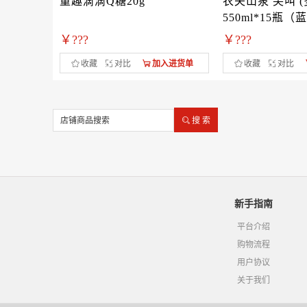
g
童趣滴滴Q糖20g
农夫山泉 尖叫 
550ml*15瓶（
￥???
￥???
入进货单
收藏
对比
加入进货单
收藏
对比
搜 索
新手指南
平台介绍
购物流程
用户协议
关于我们