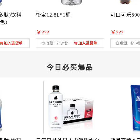
(多肽)饮料
怡宝12.8L*1桶
可口可乐500
蓝色）
￥???
￥???
加入进货单
收藏
对比
加入进货单
收藏
对
今日必买爆品