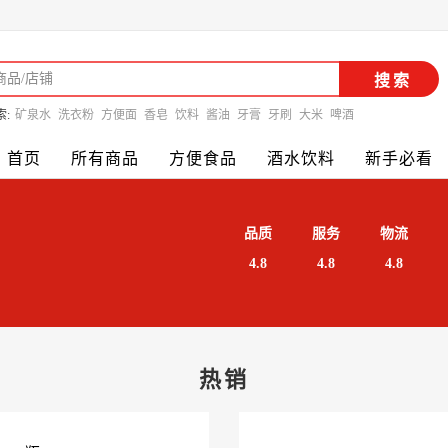
搜索
索:
矿泉水
洗衣粉
方便面
香皂
饮料
酱油
牙膏
牙刷
大米
啤酒
首页
所有商品
方便食品
酒水饮料
新手必看
品质
服务
物流
4.8
4.8
4.8
热销