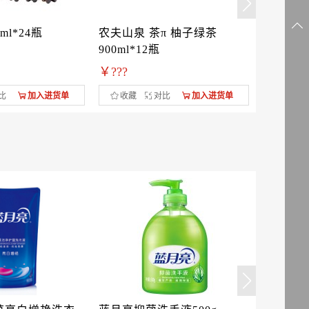
ml*24瓶
农夫山泉 茶π 柚子绿茶
金稻谷奶
900ml*12瓶
￥???
￥???
比
加入进货单
收藏
对比
加入进货单
收藏