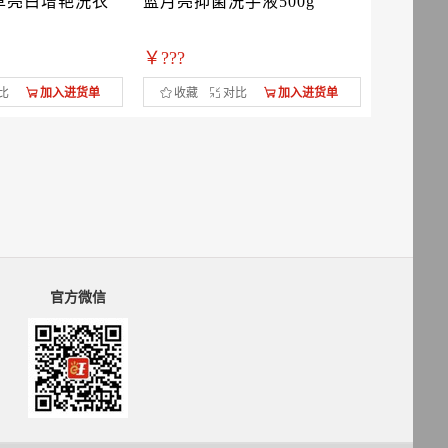
草亮白增艳洗衣
蓝月亮抑菌洗手液500g
农夫山
纤维运动型
￥???
￥???
比
加入进货单
收藏
对比
加入进货单
收藏
官方微信