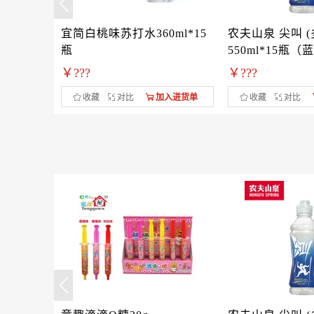
g
宜简白桃味苏打水360ml*15
农夫山泉 尖叫 
瓶
550ml*15瓶（
￥???
￥???
入进货单
收藏
对比
加入进货单
收藏
对比