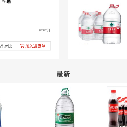
*6瓶
村村旺
对比
加入进货单
最新