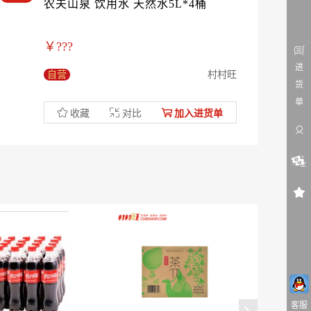
农夫山泉 饮用水 天然水5L*4桶
￥???
进
自营
村村旺
货
单
收藏
对比
加入进货单
客服