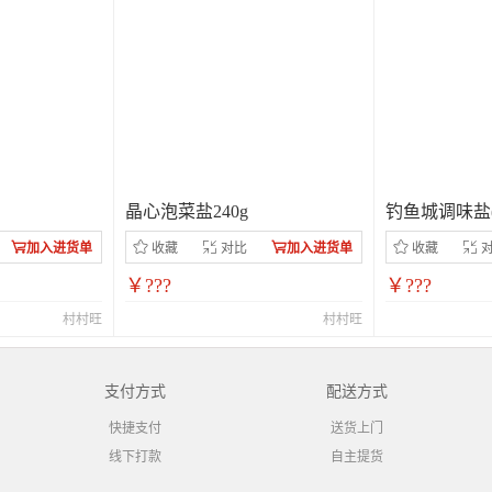
晶心泡菜盐240g
钓鱼城调味盐(
加入进货单
收藏
对比
加入进货单
收藏
￥???
￥???
村村旺
村村旺
支付方式
配送方式
快捷支付
送货上门
线下打款
自主提货