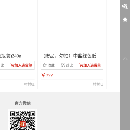
瓶装)240g
（赠品，勿拍）中盐绿色低
对比
加入进货单
收藏
对比
加入进货单
￥???
村村旺
村村旺
官方微信