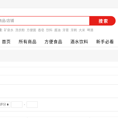
搜索
索:
矿泉水
洗衣粉
方便面
香皂
饮料
酱油
牙膏
牙刷
大米
啤酒
首页
所有商品
方便食品
酒水饮料
新手必看
-
评分