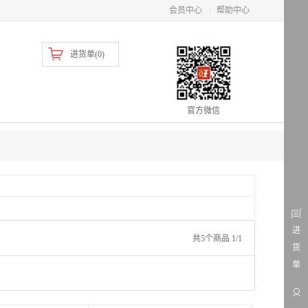
会员中心
|
帮助中心
进货单(
0
)
官方微信
进
共5个商品 1/1
货
单