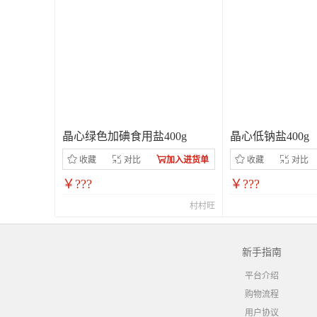
晶心绿色加碘食用盐400g
晶心低钠盐400g
收藏
对比
加入进货单
收藏
对比
￥???
￥???
村村旺
新手指南
平台介绍
购物流程
用户协议