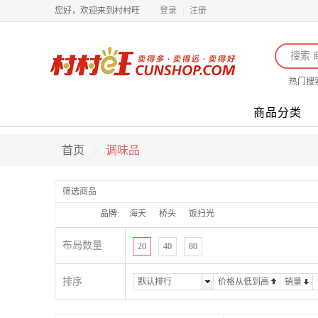
您好，欢迎来到村村旺
登录
|
注册
热门搜
商品分类
首页
调味品
筛选商品
品牌:
海天
桥头
饭扫光
布局数量
20
40
80
排序
默认排行
价格从低到高
销量