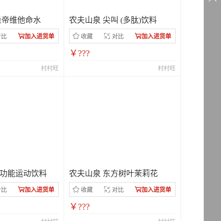
量帝维他命水
农夫山泉 尖叫 (多肽)饮料
对比
加入进货单
收藏
对比
加入进货单
￥???
村村旺
村村旺
功能运动饮料
农夫山泉 东方树叶茉莉花
对比
加入进货单
收藏
对比
加入进货单
￥???