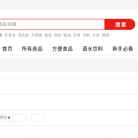
搜索
索:
矿泉水
洗衣粉
方便面
香皂
饮料
酱油
牙膏
牙刷
大米
啤酒
首页
所有商品
方便食品
酒水饮料
新手必看
-
评分