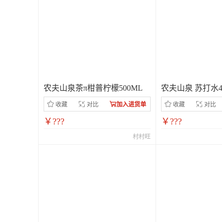
农夫山泉茶π柑普柠檬500ML
农夫山泉 苏打水41
收藏
对比
加入进货单
收藏
对比
￥???
￥???
村村旺