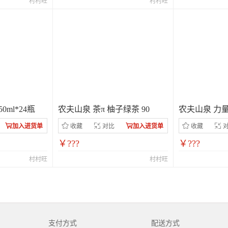
村村旺
村村旺
ml*24瓶
农夫山泉 茶π 柚子绿茶 90
农夫山泉 力
加入进货单
收藏
对比
加入进货单
收藏
￥???
￥???
村村旺
村村旺
支付方式
配送方式