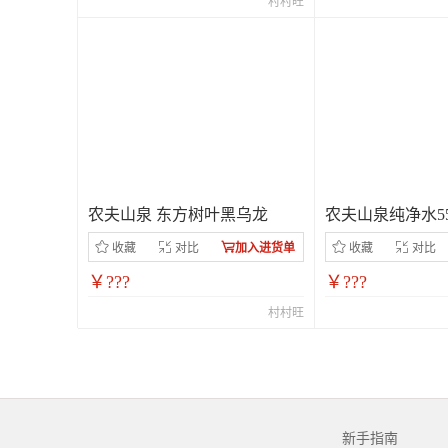
村村旺
农夫山泉 东方树叶黑乌龙
农夫山泉纯净水550
收藏
对比
加入进货单
收藏
对比
￥???
￥???
村村旺
新手指南