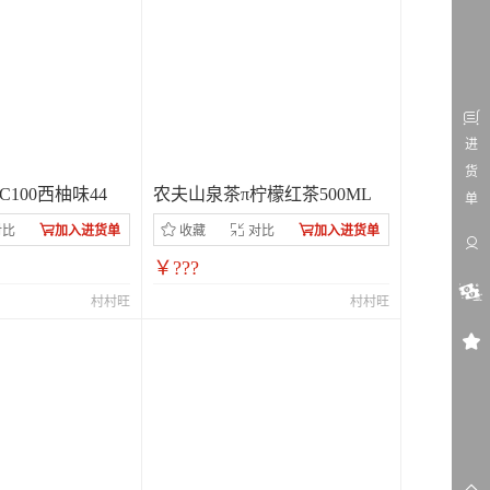
进
货
100西柚味44
农夫山泉茶π柠檬红茶500ML
单
对比
加入进货单
收藏
对比
加入进货单
￥???
村村旺
村村旺