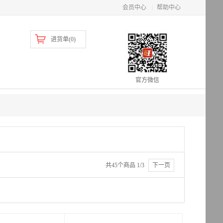
会员中心
|
帮助中心
进货单(
0
)
官方微信
共45个商品 1/3
下一页