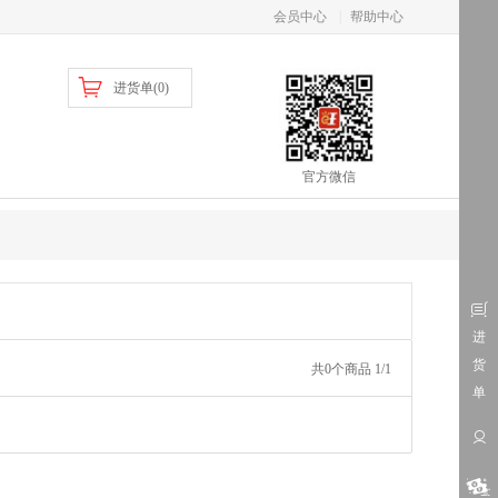
会员中心
|
帮助中心
进货单(
0
)
官方微信
进
货
共0个商品 1/1
单