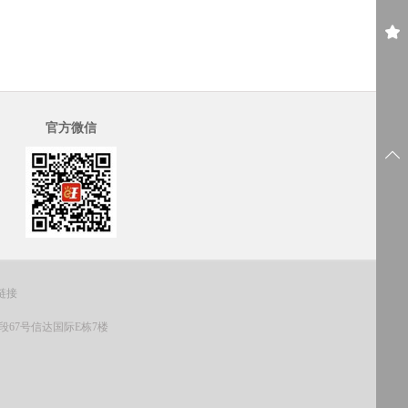
官方微信
链接
67号信达国际E栋7楼