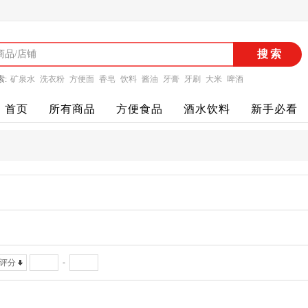
搜索
索:
矿泉水
洗衣粉
方便面
香皂
饮料
酱油
牙膏
牙刷
大米
啤酒
首页
所有商品
方便食品
酒水饮料
新手必看
-
评分