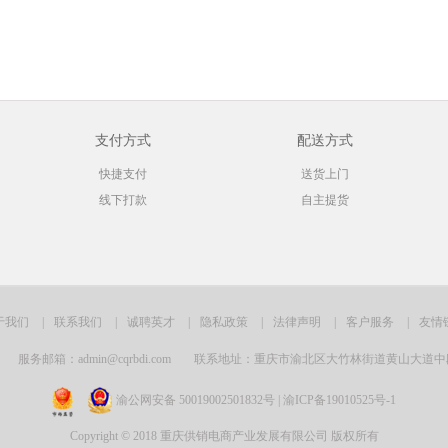
支付方式
配送方式
快捷支付
送货上门
线下打款
自主提货
于我们
|
联系我们
|
诚聘英才
|
隐私政策
|
法律声明
|
客户服务
|
友情
服务邮箱：admin@cqrbdi.com
联系地址：重庆市渝北区大竹林街道黄山大道中段
渝公网安备 50019002501832号 | 渝ICP备19010525号-1
Copyright © 2018 重庆供销电商产业发展有限公司 版权所有