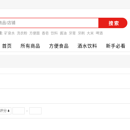
搜索
索:
矿泉水
洗衣粉
方便面
香皂
饮料
酱油
牙膏
牙刷
大米
啤酒
首页
所有商品
方便食品
酒水饮料
新手必看
-
评分