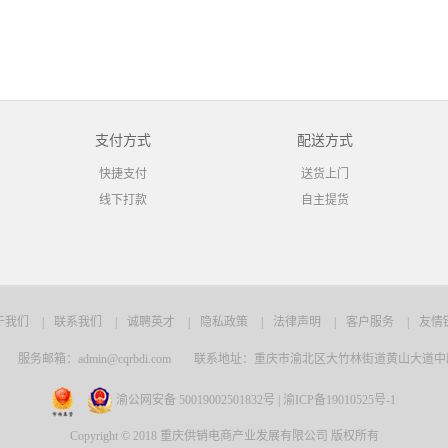
支付方式
配送方式
快捷支付
送货上门
线下打款
自主提货
于我们
|
联系我们
|
诚聘英才
|
隐私政策
|
法律声明
|
客户服务
|
友情
服务邮箱：admin@cqrbdi.com
联系地址：重庆市渝北区大竹林街道黄山大道中段
渝公网安备 50019002501832号 | 渝ICP备19010525号-1
Copyright © 2018 重庆供销电商产业发展有限公司 版权所有