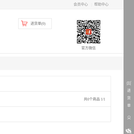
会员中心
|
帮助中心
进货单(
0
)
官方微信
进
货
共0个商品 1/1
单