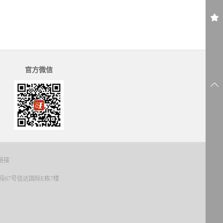
官方微信
链接
67号信达国际E栋7楼